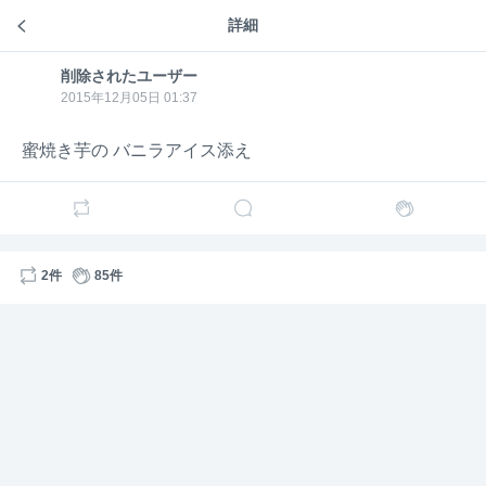
詳細
AKB48 14期♡
削除されたユーザー
削除さ
れたユ
2015年12月05日 01:37
ーザー
16
302
蜜焼き芋の バニラアイス添え
好きすぎる …
7
2
315
削除さ
削除されたユーザー
6年前
2件
85件
れたユ
ーザー