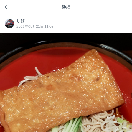
慣れない前向きな言葉(？)を多く発したからか、今日
詳細
しげトーク
は不思議と気持ちが軽いです。
自分以外の人に向けてなら、前向きで冷静な言葉が
しげ
しげ
次々に出て来ます。
2026年05月21日 11:08
当事者のときは、僕には無理です。
本人には深刻でも周りから見れば、良くも悪くもこの
程度と言うことなのかも知れません。
僕の想像力が、単に足りないだけとも思いますが…。
答えの無い今回の理由なので、逃げずに向き合ってい
ることは良しと思いたいです。
76
しげ
しげ
19時間前