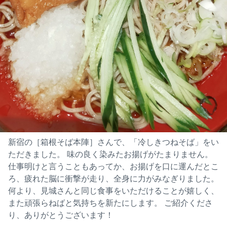
新宿の［箱根そば本陣］さんで、「冷しきつねそば」をい
ただきました。 味の良く染みたお揚げがたまりません。
仕事明けと言うこともあってか、お揚げを口に運んだとこ
ろ、疲れた脳に衝撃が走り、全身に力がみなぎりました。
何より、見城さんと同じ食事をいただけることが嬉しく、
昨日の船橋競馬場、6レース。
また頑張らねばと気持ちを新たにします。 ご紹介くださ
C3クラスの特別戦［みずほスプリント］で、ソーヴキ
り、ありがとうございます！
プが約3年ぶりの勝利を挙げました。