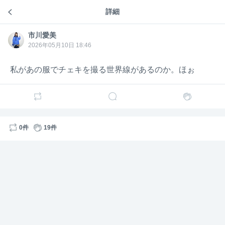
8
詳細
市川愛美のトーク
市川愛
市川愛美
15日前
美
市川愛美
市川愛
美
2026年05月10日 18:46
しま
29日のBNNの特典のスカイツリー写メ、まなちも券
私があの服でチェキを撮る世界線があるのか。ほぉ
消費するカタチでいいから撮れるようにしてクレメ
ンス🗼
そうしようかな！
0件
19件
1
2
7
市川愛
市川愛美
11日前
美
葵しゃん🌼
7/29、配信は間に合わないんだけど特典会だけ行く
のってあり？😭😭😭久々に愛美ちゃんに会いたいん
だけど😭😭😭😭😭😭😭😭😭😭