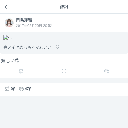
詳細
田島芽瑠のトーク
田島芽
田島芽瑠
4年前
田島芽瑠
瑠
田島芽
瑠
2017年02月20日 20:52
個別イベントは抽選になるので安心してください！
コラボイベントってなるといろんな事情で今回先着に
t
なっちゃったの、、
春メイクめっちゃかわいいー♡
290
嬉しい😍
田島芽
田島芽瑠
3年前
瑠
わんわん物語のカチューシャかわいすぎる！ディズニ
ー！
0件
47件
364
田島芽
田島芽瑠
3年前
瑠
友達が明日ディズニー行くからお土産で買ってきてく
れるって♡あ！メールの子笑