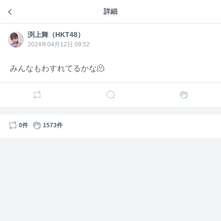
1
1346
詳細
渕上舞（HKT48）のトーク
渕上舞
渕上舞（HKT48）
2年前
（HKT
48）
渕上舞（HKT48）
皆さん教えてくださってありがとうございます！
渕上舞
（HKT
2024年04月12日 09:52
48）
1
1
1727
みんなもわすれてるかな🫠
渕上舞
渕上舞（HKT48）
2年前
（HKT
48）
良いお天気！
おしゃべり会よろしくお願いします〜☀️
1
1747
0件
1573件
渕上舞
渕上舞（HKT48）
2年前
（HKT
48）
ちょっと時間が足りないのでショールーム明日以降に
します🥺チャットで配信するって言ったのにすみませ
ん、、！
1
1307