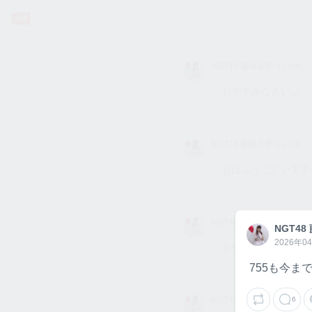
NGT4
NGT48 藤崎未夢
3ヶ月前
8 藤崎
未夢
おやすみなさい🌙
NGT4
NGT48 藤崎未夢
3ヶ月前
8 藤崎
未夢
おはようございます☀
NGT4
NGT48 藤崎未夢
3ヶ月前
NGT48
NGT4
8 藤崎
8 藤崎
2026年04
未夢
おやすみなさい🌙
未夢
755も今ま
NGT4
NGT48 藤崎未夢
6
3ヶ月前
8 藤崎