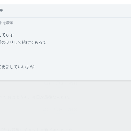
️
メンバー
4件
1
15
232
トを表示
オーナー
んてぃす
NGT48
新のフリして続けてもろて
1
9
29
て更新していいよ🥺
️
3
18
81
きたおはようも、今日が最後なんだね。
9
19
360
してたら最後にチャット更新できなかった