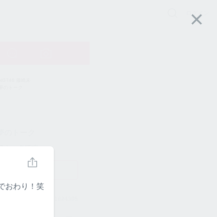
ログイン
未夢のトーク
夢のトークです
フォローする
れでおわり！笑
1624305