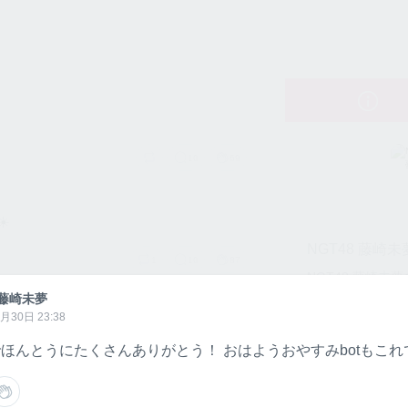
NGT48 藤崎未夢のトーク
10
69
️
NGT48 藤崎
1
10
87
NGT48 藤崎未
 藤崎未夢
月30日 23:38
でほんとうにたくさんありがとう！ おはようおやすみbotもこ
9
57
ウォッチ数