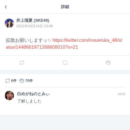
井上瑠
井上瑠夏 (SKE48)
詳細
井上瑠夏 (SKE48)のトーク
4年前
夏
(SKE4
みみみみみんなああああ！
8)
井上瑠夏 (SKE48)
井上瑠
夏
2021年10月14日 23:49
3
3
46
(SKE4
8)
拡散お願いしますッ✨
https://twitter.com/inoueruka_48/st
容量ディスク足りなくて
atus/1448661971268608010?s=21
おやすみメールまた送れなかったああああああ
3
1
31
あしたおくるねえええええ
6件
70件
3
2
34
白めがねのとみぃ
10/15
井上瑠
井上瑠夏 (SKE48)
4年前
了解しました
夏
(SKE4
そして
8)
ここだけのはなし
11/20の現地でトーク会
衣装着るかもしれない😳🟦☁️