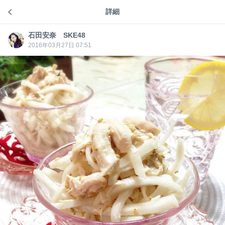
ニョ
ニョッキー(SEO/お笑い芸人）
詳細
石田安奈 SKE48のトーク
ッキ
ー
石田安奈さんがフォローしてくださいました！ありが
(SE
とうございます！
石田安奈 SKE48
O/お
石田安
笑い
奈
2016年03月27日 07:51
芸
SKE4
1
3
人）
8
石田安
石田安奈 SKE48
10年前
奈
SKE4
8
削除されたユーザー
あんにゃ、大丈夫？今はゆっくり治す事に専念して
ね！無理しないでね！
ありがとう( ´•̥ω•̥` )
1
777
石田安
石田安奈 SKE48
10年前
奈
SKE4
http://www.kyoraku.co.jp/zebra_angel/
8
なんと！！！