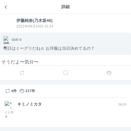
詳細
伊藤純奈(乃木坂46)のトーク
伊藤純
伊藤純奈(乃木坂46)
5年前
伊藤純奈(乃木坂46)
奈(乃
伊藤純
木坂
奈(乃
2021年06月19日 10:24
46)
木坂
まーまーライオン(でせ)
46)
ゆめ☺︎︎︎︎
朝からテンション上げられるタイプ？
明日はミーグリだね☺︎︎︎︎ お洋服は当日決めてるの？
いいえ☺️
そうだよ〜気分〜
2
2
200
伊藤純
伊藤純奈(乃木坂46)
5年前
奈(乃
木坂
46)
うし🐄はなえ
4件
217件
ひろきさんも好きだから純奈ちゃんと写ってるグッ
キミノミカタ
06/19
ズホント嬉しい😌😍
とってもかっこいいよね〜🥺
5
245