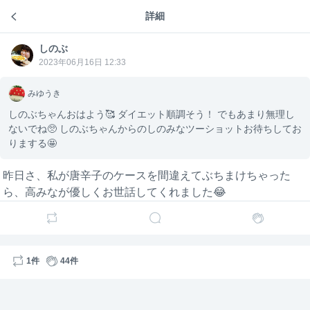
しのぶちゃんおはよう🥰 ダイエット順調そう！ で
もあまり無理しないでね🥺 しのぶちゃんからのしの
詳細
しのぶのトーク
みなツーショットお待ちしておりまする🤩
しのぶ
しのぶ
昨日さ、私が唐辛子のケースを間違えてぶちまけちゃ
2023年06月16日 12:33
ったら、高みなが優しくお世話してくれました😂
みゆうき
1
44
しのぶちゃんおはよう🥰 ダイエット順調そう！ でもあまり無理し
ないでね🥺 しのぶちゃんからのしのみなツーショットお待ちしてお
しのぶ
しのぶ
3年前
りまする🤩
削除されたユーザー
昨日さ、私が唐辛子のケースを間違えてぶちまけちゃった
しのぶちゃんお疲れさまです☺️💕 『AKB48夏祭り&
ら、高みなが優しくお世話してくれました😂
大衣装展』の開催凄いです‼︎おめでとうございます
🌸 卒業ドレスだけの『ドレスパンフレット』欲しす
ぎます🥹書店でも購入できるのかな…通販等もして
いただけると嬉しいです🥺 どうかご検討の程よろし
くお願いします🙏 暑い日が続いているのでお身体を
1件
44件
大切にしてくださいね🍀
はるちゃん