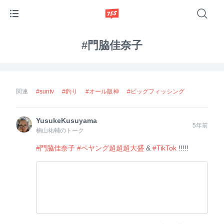
#
門脇佳奈子
関連
#
suntv
#
釣り
#
オール阪神
#
ビッグフィッシング
#
kawaiiantv
#
ブラマヨ吉田
YusukeKusuyama
5年前
楠山祐輔のトーク
#門脇佳奈子
#ペヤング超超超大盛
&
#TikTok
!!!!!