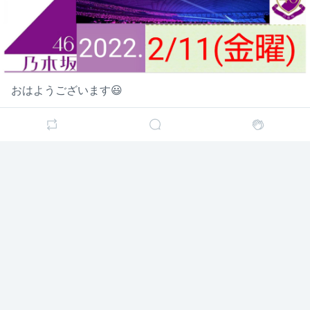
Ｂ君
Ｂ君（永遠の能條推し）
4年前
（永遠
の能條
推し）
おはようございます😃
おはようございます＼(^^)