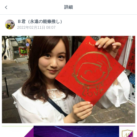
（永遠
の能條
詳細
こちら乃ギ坂区 ほしみな公園前 ゾニ坂
推し）
Ｂ君（永遠の能條推し）
Ｂ君
（永遠
2022年02月11日 08:07
の能條
推し）
おはようございます😃