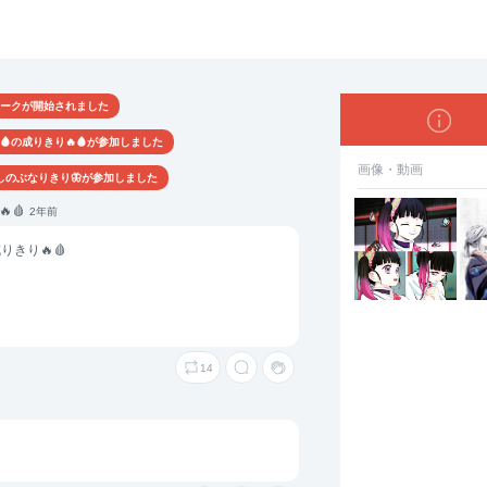
栗花落カナヲ
ークが開始されました
🔥🩸の成りきり🔥🩸が参加しました
画像・動画
しのぶなりきり🦋が参加しました
🩸
2年前
成りきり🔥🩸
14