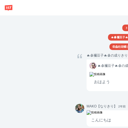
ト
🔥🩸禰豆子
🦋蟲柱胡蝶
🔥🩸禰豆子🔥🩸の成りきり
🔥🩸
🔥🩸禰豆子🔥🩸の
禰豆
子🔥
🩸の
おはよう
成り
きり
🔥🩸
MAKO
MAKO【なりきり】
2年前
【なり
きり】
こんにちは