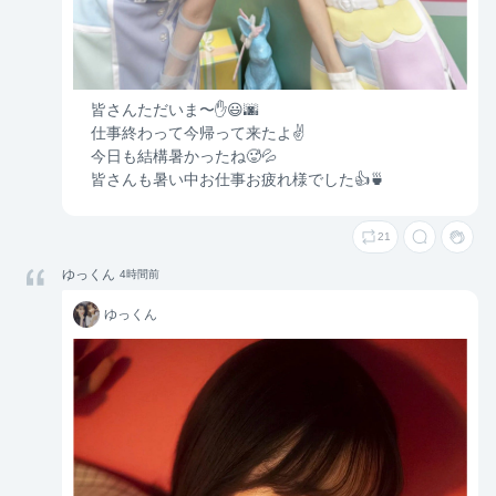
皆さんただいま〜✋😃🌆
仕事終わって今帰って来たよ✌️
今日も結構暑かったね🥵💦
皆さんも暑い中お仕事お疲れ様でした👍🍵
21
ゆっくん
4時間前
ゆっ
ゆっくん
くん