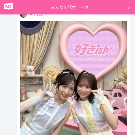
ゆっくん
10時間前
みんなで話すトーク
ゆっ
ゆっくん
くん