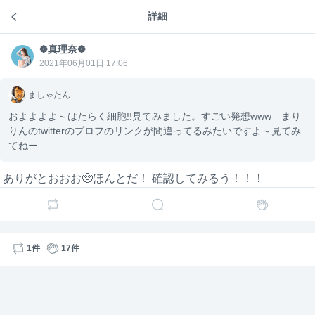
ほんといい歌🥺🥺❤️
詳細
❁真理奈❁のトーク
1
7
❁真理奈❁
❁真理
❁真理
❁真理奈❁
5年前
奈❁
2021年06月01日 17:06
奈❁
く〜たん
ましゃたん
今回の新アバは何をモチーフにデザインされたので
およよよよ～はたらく細胞!!見てみました。すごい発想www まり
すか？😆😆
りんのtwitterのプロフのリンクが間違ってるみたいですよ～見てみ
てねー
モンスターズインク💚
まりなのM！！！
ありがとおおお🥺ほんとだ！ 確認してみるう！！！
名前は『えむもん』
1
5
❁真理
❁真理奈❁
5年前
1件
17件
奈❁
ましゃたん
配信で言ってたかもしれないけど、ラジオ新番組は
6/25から放送開始かな？まだ番組表に載ってなく