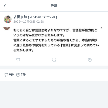
詳細
成人フィロソフィー
6
多田京加 ( AKB48･チーム4 )
多田京
加 (
2025年12月08日 02:58
AKB4
8･チー
ム4 )
7
0件
7件
多田京
多田京加 ( AKB48･チーム4 )
6日前
加 (
AKB4
すきっしゅ、ホントに良い曲では？
8･チー
( メロディーが )
ム4 )
9