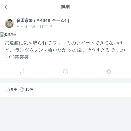
詳細
成人フィロソフィー
多田京
多田京加 ( AKB48･チーム4 )
7日前
多田京加 ( AKB48･チーム4 )
加 (
多田京
AKB4
加 (
2025年12月10日 22:20
ダメだ！！！動画間に合わない！！！
8･チー
AKB4
泣いたーーーーー！！！😭😭😭
ム4 )
8･チー
ム4 )
武道館に気を取られて ファンミのツイートできてないけ
6
ど、 ランダムダンス会いたかった 楽しそうすぎるでしょ(
多田京
多田京加 ( AKB48･チーム4 )
7日前
◜ω◝ )笑笑笑
加 (
AKB4
Talkport楽しすぎてヤヴァイ(^-^)(^-^)
8･チー
ム4 )
2
7
0件
15件
6
7