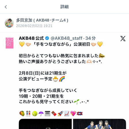
詳細
成人フィロソフィー
多田京加 ( AKB48･チーム4 )
多田京
加 (
2026年02月02日 19:21
AKB4
8･チー
ム4 )
6