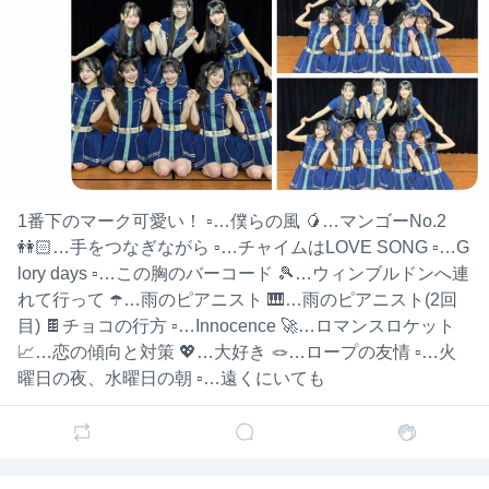
7
多田京
多田京加 ( AKB48･チーム4 )
6日前
加 (
AKB4
すきっしゅ、ホントに良い曲では？
8･チー
( メロディーが )
ム4 )
9
多田京
多田京加 ( AKB48･チーム4 )
6日前
加 (
1番下のマーク可愛い！ ▫…僕らの風 🥭…マンゴーNo.2
AKB4
明日から8月⁉️⁉️⁉️⁉️⁉️
👭🏻…手をつなぎながら ▫…チャイムはLOVE SONG ▫…G
8･チー
ム4 )
lory days ▫…この胸のバーコード 🎾…ウィンブルドンへ連
8
れて行って ☂️…雨のピアニスト 🎹…雨のピアニスト(2回
多田京
多田京加 ( AKB48･チーム4 )
6日前
目) 🍫チョコの行方 ▫…Innocence 🚀…ロマンスロケット
加 (
📈…恋の傾向と対策 💖…大好き 🪢…ロープの友情 ▫…火
AKB4
え、すきっしゅサブスクで聴けるやん！
8･チー
曜日の夜、水曜日の朝 ▫…遠くにいても
ム4 )
10
多田京
多田京加 ( AKB48･チーム4 )
10時間前
加 (
AKB4
沖縄の投稿、何個かに分けるか
8･チー