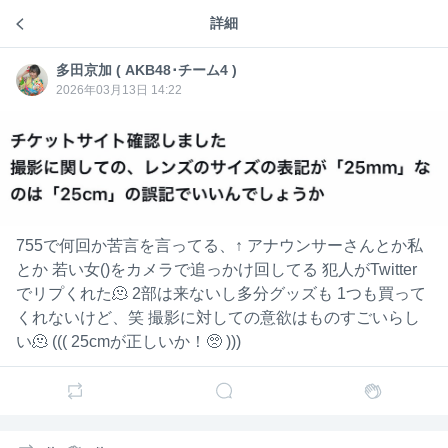
詳細
成人フィロソフィー
6
多田京加 ( AKB48･チーム4 )
多田京
加 (
2026年03月13日 14:22
AKB4
8･チー
ム4 )
755で何回か苦言を言ってる、↑ アナウンサーさんとか私
とか 若い女()をカメラで追っかけ回してる 犯人がTwitter
7
でリプくれた🫠 2部は来ないし多分グッズも 1つも買って
くれないけど、笑 撮影に対しての意欲はものすごいらし
多田京
多田京加 ( AKB48･チーム4 )
6日前
加 (
い🫠 ((( 25cmが正しいか！🥺 )))
AKB4
すきっしゅ、ホントに良い曲では？
8･チー
( メロディーが )
ム4 )
9