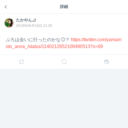
詳細
=LOVE気になっちゃうトーク
さと
さと@team下り坂⊿
7年前
たかやん⊿
@tea
たかや
m下り
ん⊿
2019年06月16日 21:29
誰かな〜楽しみ
坂⊿
ぷろは会いに行ったのかな🙄？
https://twitter.com/yamam
oto_anna_/status/1140212652108480513?s=09
たかや
たかやん⊿
7年前
ん⊿
ひとみんもありそうな気が🙄
たかや
たかやん⊿
7年前
ん⊿
ぷろは会いに行ったのかな🙄？
https://twitter.com/yamamoto_anna_/status/11402126
52108480513?s=09