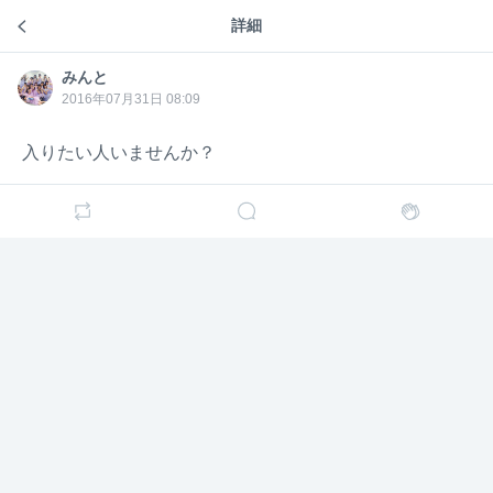
詳細
ラインしている人集まれ〜
暇だなぁー！
みんと
みんと
2016年07月31日 08:09
みんと
みんと
10年前
入りたい人いませんか？
誰か入りたい人いませんか？
みんと
みんと
10年前
削除されたユーザー
入りたいです！
分かりました。乃木坂46ですね？
みんと
みんと
10年前