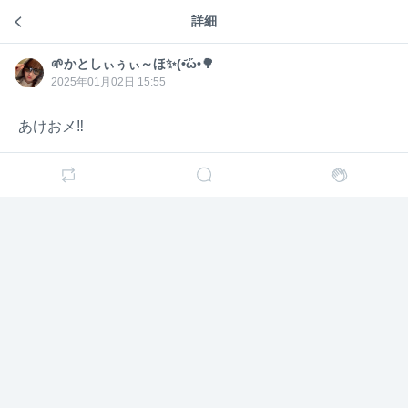
詳細
初代ポケモン一家かとし組
🌱かと
🌱かとしぃぅぃ～ほ✨(•᷄ὤ•🌳
4年前
🌱かとしぃぅぃ～ほ✨(•᷄ὤ•🌳
しぃぅ
🌱かと
ぃ～ほ
しぃぅ
2025年01月02日 15:55
1人やん💦
✨(•᷄ὤ•
ぃ～ほ
🌳
✨(•᷄ὤ•
🌳
あけおメ‼️
白石麻
白石麻衣
4年前
衣
‪w‪w‪w
削除されたユーザーが退席しました
🌱かと
🌱かとしぃぅぃ～ほ✨(•᷄ὤ•🌳
4年前
しぃぅ
ぃ～ほ
Σ(ㅇㅁㅇ;;)ｴｯ…
✨(•᷄ὤ•
🌳
🌱かとしぃぅぃ～ほ✨(•᷄ὤ•🌳
3年前