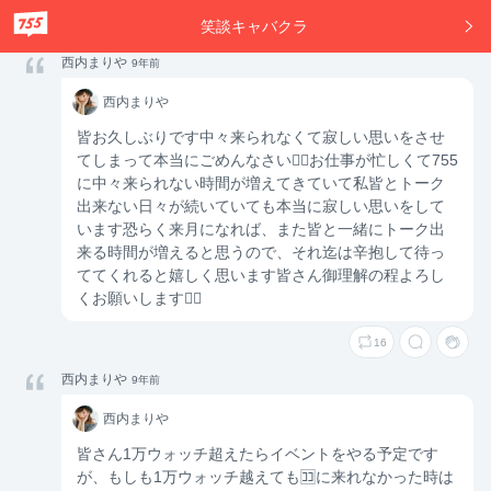
笑談キャバクラ
西内まりや
9年前
西内
西内まりや
まり
や
皆お久しぶりです中々来られなくて寂しい思いをさせ
てしまって本当にごめんなさい🙇‍♀️お仕事が忙しくて755
に中々来られない時間が増えてきていて私皆とトーク
出来ない日々が続いていても本当に寂しい思いをして
います恐らく来月になれば、また皆と一緒にトーク出
来る時間が増えると思うので、それ迄は辛抱して待っ
ててくれると嬉しく思います皆さん御理解の程よろし
くお願いします🙇‍♀️
16
西内まりや
9年前
西内
西内まりや
まり
や
皆さん1万ウォッチ超えたらイベントをやる予定です
が、もしも1万ウォッチ越えても🈁に来れなかった時は