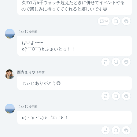
次の1万5千ウォッチ超えたときに併せてイベントやる
ので楽しみに待っててくれると嬉しいです😊
14
じぃじ
じぃじ
9年前
はいよ〜〜
o(*⌒O⌒)ｂふぁいとっ！！
西内ま
西内まりや
9年前
りや
じぃじありがとう😊
じぃじ
じぃじ
9年前
o(・`д・´｡)ヵ゛ﾝﾊ゛ﾚ ！