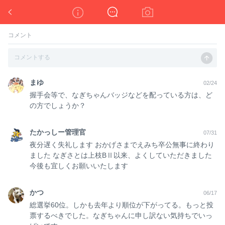
凪ちゃんず(@755渋谷凪咲総選挙対策室)
コメント
まゆ
02/24
握手会等で、なぎちゃんバッジなどを配っている方は、ど
の方でしょうか？
たかっしー管理官
07/31
夜分遅く失礼します おかげさまでえみち卒公無事に終わり
ました なぎさとは上枝BⅡ以来、よくしていただきました
今後も宜しくお願いいたします
かつ
06/17
総選挙60位。しかも去年より順位が下がってる。もっと投
票するべきでした。なぎちゃんに申し訳ない気持ちでいっ