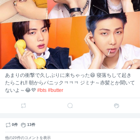
めっちゃ可愛いー♡
#jimin
1
17
ナミ
ナミ
4年前
あまりの衝撃で久しぶりに来ちゃった😆 寝落ちして起き
たらこれ‼️ 朝からパニックㅋㅋㅋ ジミナ～赤髪とか聞いて
ないよ～😂💜
#bts
#butter
0件
13件
他の
20
件のコメントを表示