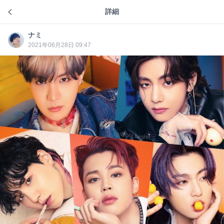
存在しないと思う
詳細
army room
いつも個性が強いメンバーを纏めて
引っ張って行ってくれてありがとう✨
ナミ
ナミ
幸せな1年になりますように🍀
2021年06月28日 09:47
생일 축하해🎂보라해💜
#rm
8
ナミ
ナミ
4年前