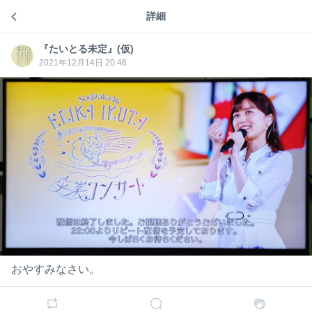
#RakutenTV
詳細
ヒトリゴト
『たいとる未定』(仮)
『たい
とる未
『たい
『たいとる未定』(仮)
2021年12月14日 20:46
4年前
定』
とる未
(仮)
定』
(仮)
おやすみなさい。
おやすみなさい。
『たい
『たいとる未定』(仮)
4年前
とる未