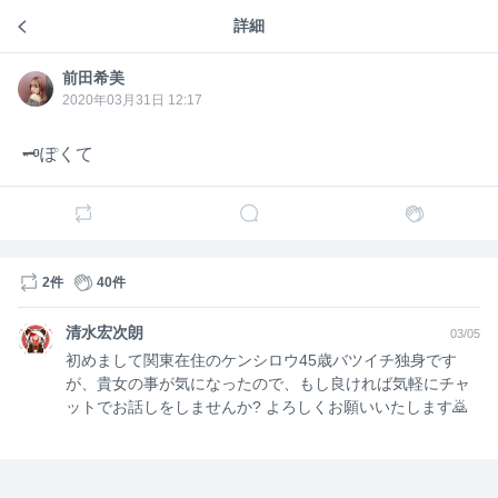
美
詳細
独り言🗝
前田希美
前田希
美
2020年03月31日 12:17
🗝ぽくて
3
1
2件
40件
清水宏次朗
03/05
初めまして関東在住のケンシロウ45歳バツイチ独身です
が、貴女の事が気になったので、もし良ければ気軽にチャ
ットでお話しをしませんか? よろしくお願いいたします🙇