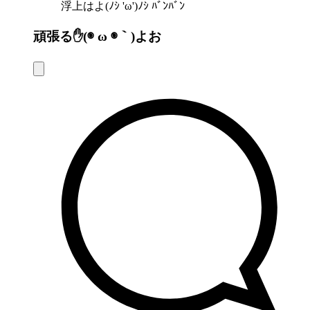
浮上はよ(ﾉｼ 'ω')ﾉｼ ﾊﾞﾝﾊﾞﾝ
頑張る✋(◉ ω ◉｀)よお