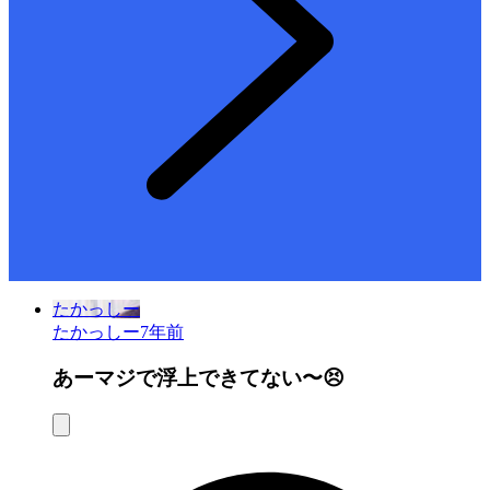
たかっしー
たかっしー
7年前
あーマジで浮上できてない〜😣