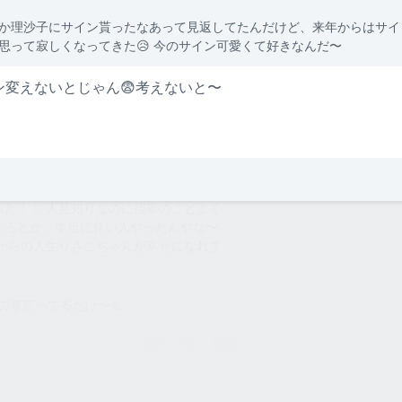
メンバー
か理沙子にサイン貰ったなあって見返してたんだけど、来年からはサイ
思って寂しくなってきた😥 今のサイン可愛くて好きなんだ〜

オーナー
ン変えないとじゃん😨考えないと〜
2
6
後藤理沙
ザー
後藤理沙子は終わりか〜 りさこちゃんの
った！！ 人見知りなのに後輩のことよく
ころとか、本当に良い人やったんやな〜
れからの人生りさこちゃんが幸せになれま
の事言ってるだけ〜☺️
2
13