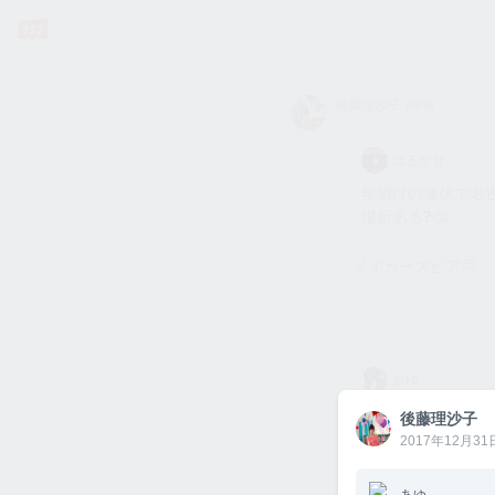
後藤理
後藤理沙子
8年前
沙子
はるかぜ
年明けの連休で名
場所ある❓🤔
メイカーズピア💭
あゆ
普通に質問なんだけ
後藤理沙子
後藤理
トや手紙受付って
沙子
2017年12月31日
ん？🤔 入ってす
に送ったほうがい
あゆ