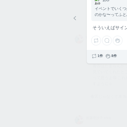
てほしいです！🙇‍♂️
イベントでいくつ
のかな〜ってふと
わからない😭😭😭
そういえばサイ
後藤理
後藤理沙子
8年前
沙子
削除されたユー
1件
8件
もう少しでSKEの
毒舌はたまらんか
見ていてくれたと
って思うよ🤤 こ
すように☺️
毒舌じゃなくて本当
後藤理
後藤理沙子
8年前
沙子