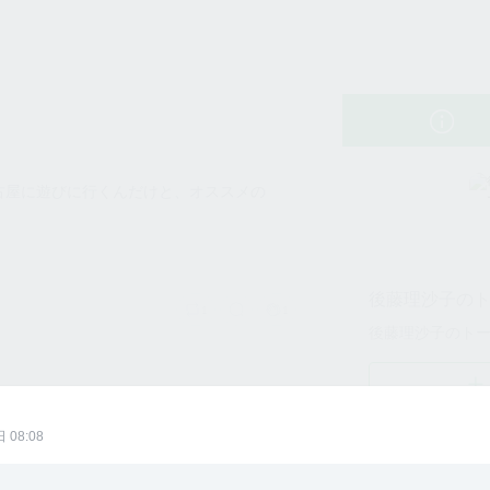
後藤理沙子のトーク
古屋に遊びに行くんだけと、オススメの
後藤理沙子の
1
1
後藤理沙子のト
ど来年の1月末までSKE劇場でプレゼン
見た気がするんだけどさ！事務所入るや
 08:08
ウォッチ数
ぐに宛先とか出るのかな？出るならそっち
いのかなとか思ったり。分かるなら教え