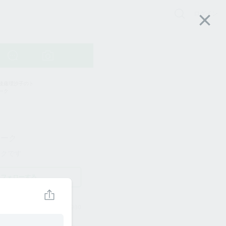
ログイン
トーク
ークです
フォローする
31980