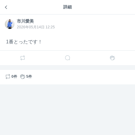
8
詳細
市川愛美のトーク
市川愛
市川愛美
14日前
美
市川愛美
市川愛
美
2026年05月14日 12:25
しま
29日のBNNの特典のスカイツリー写メ、まなちも券
1番とったです！
消費するカタチでいいから撮れるようにしてクレメ
ンス🗼
そうしようかな！
0件
5件
1
2
7
市川愛
市川愛美
9日前
美
葵しゃん🌼
7/29、配信は間に合わないんだけど特典会だけ行く
のってあり？😭😭😭久々に愛美ちゃんに会いたいん
だけど😭😭😭😭😭😭😭😭😭😭