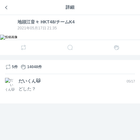
詳細
地頭江音々(ぢとうえねね)HKT48/チームK4
地頭江
地頭江音々 HKT48/チームK4
1年前
地頭江音々 HKT48/チームK4
音々
地頭江
HKT48
音々
2021年05月17日 21:35
はじめる！
/チー
HKT48
ムK4
/チー
ムK4
2
1207
地頭江
地頭江音々 HKT48/チームK4
1年前
音々
HKT48
途中から生活頑張れててかなり恥ずかしかったのです
5件
14048件
/チー
が久しぶりのSHOWROOMありがとうございました！
ムK4
だいくん🐱
05/17
3
1
1312
どした？
今年もよろしく〜！
3
4
1237
地頭江
地頭江音々 HKT48/チームK4
1年前
音々
HKT48
まって
/チー