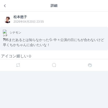
詳細
松本慈子（SKE48）のトーク
松本慈
松本慈子
3ヶ月前
松本慈子
子
松本慈
子
2026年04月20日 23:55
シナモン
シナモン
755まだあるとは知らなかった💦 中々公演の日にち
が合わないけど早くちかちゃんに会いたいな！
755まだあるとは知らなかった💦 中々公演の日にちが合わないけど
早くちかちゃんに会いたいな！
アイコン嬉しい☺️
アイコン嬉しい☺️
ゆうた
昨日は、特典会おちかれさまでした!! 少しの時間で
したが、会えて嬉しかったです！ 来月末の特典会も
よろしくお願いします( ᴖ ·̫ ᴖ )
こちらこそありがとう！
嬉しかったよ〜🥹💞