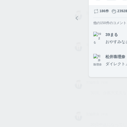
186件
2392
宮脇咲
宮脇咲良
7年前
良
他の
150
件のコメント
握手ありがとうござ
39まる
おやすみな
宮脇咲
宮脇咲良
7年前
良
HKTのみんなのSN
松井珠理奈
私には、沢山の素敵
ダイレクト
宮脇咲
宮脇咲良
7年前
良
30日、台風大丈夫な
宮脇咲
宮脇咲良
7年前
良
30日中止になってし