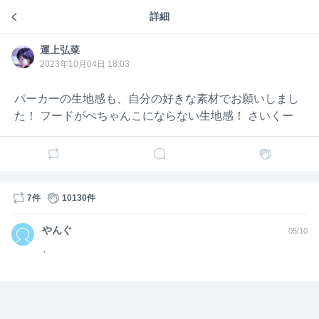
12
7826
詳細
運上弘菜のトーク
運上弘
運上弘菜
2年前
菜
運上弘菜
運上弘
菜
https://www.instagram.com/p/Cx-G2M8Ph-0/?igshid=N
2023年10月04日 18:03
zZhOTFlYzFmZQ==
パーカーの生地感も、自分の好きな素材でお願いしまし
3歳からのお友達に
た！ フードがぺちゃんこにならない生地感！ さいくー
絵を描いてもらいました😌
どんなタッチの絵でも描けちゃうのです
イメージ通りでした😌！
感謝
7件
10130件
やんぐ
05/10
、
11
9267