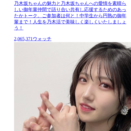
乃木坂ちゃんの魅力と乃木坂ちゃんへの愛情を素晴ら
しい御年輩仲間で語り合い共有し応援するためのあっ
たかトーク。ご参加者は何と！中学生から円熟の御年
輩まで！人生を乃木活で美味しく楽しくいたしましょ
う！
2,065,371
ウォッチ