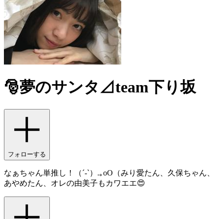
🎅夢のサンタ⊿team下り坂
フォローする
なぁちゃん単推し！（´-`）.｡oO（みり愛たん、久保ちゃん、
あやめたん、オレの由美子もカワエエ😍