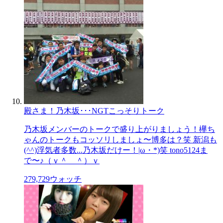
殿さま！乃木坂･･･NGTこっそりトーク
乃木坂メンバーのトークで盛り上がりましょう！欅ち
ゃんのトークもコッソリしましょ〜博多は？笑 新潟も
(^^)浮気者多数...乃木坂だけー！|ω・*)笑 tono5124ま
で〜♪（ｖ＾＿＾）ｖ
279,729
ウォッチ