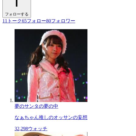
フォローする
11
トーク
65
フォロー
80
フォロワー
夢のサンタの夢の中
なぁちゃん推しのオッサンの妄想
32,298
ウォッチ