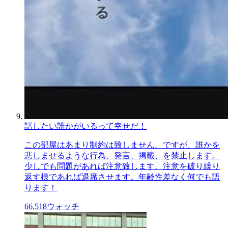
話したい誰かがいるって幸せだ！
この部屋はあまり制約は致しません。ですが、誰かを
悲しませるような行為、発言、掲載、を禁止します。
少しでも問題があれば注意致します。注意を破り繰り
返す様であれば退席させます。年齢性差なく何でも語
ります！
66,518
ウォッチ