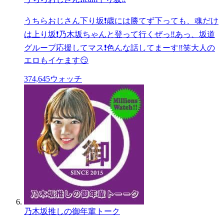
うちらおじさん下り坂❗️歳には勝てず下っても、魂だけ
は上り坂❗️乃木坂ちゃんと登って行くぜっ‼️あっ、坂道
グループ応援してマス❗️色んな話してまーす‼️笑大人の
エロもイケます😏
374,645
ウォッチ
乃木坂推しの御年輩トーク