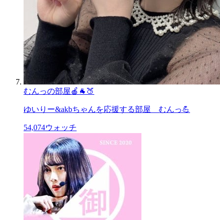
むんっの部屋🍎🐐🍑
ゆいりー&akbちゃんを応援する部屋 むんっ💪
54,074
ウォッチ