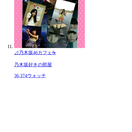
⊿乃木坂46カフェ☕
乃木坂好きの部屋
36,374
ウォッチ