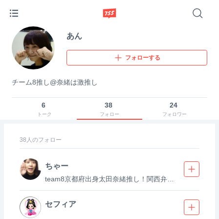
あん
フォローする
チーム8推し@奈緒は激推し
6
38
24
トーク
フォロー
フォロワー
38
人のフォロー
ちゃー
team8京都府出身太田奈緒推し！関西弁は不滅だψ(｀∇´)ψ 京都府民→大阪府民→栃木県民→東京都民(今ここ)→次は道民⁉︎
セフィア