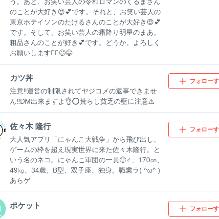
う。あと、お笑い芸人の令和ロマンのくるまさん
のことが大好き😍💕です。それと、お笑い芸人の
東京ホテイソンのたけるさんのことが大好き😍💕
です。そして、お笑い芸人の霜降り明星のまあ。
粗品さんのことが好き💕です。どうか。よろしく
お願いします🙇‍♀️😊😉
カツ丼
フォローす
注意‼️運営の制限されてヤジコメの返事できませ
ん‼️DM出来ますよ👌⭕️荒らし貧乏の藍に注意⚠️
佐々木 隆行
フォローす
大人気アプリ「にゃんこ大戦争」から飛び出し、
ゲームの枠を超え現実世界に来た佐々木隆行。と
いう名のネコ。にゃんこ軍団の一員🙂♂、170㎝、
49㎏、34歳、B型、双子座、独身。職業ラ( ^ω^ )
あらゲ
ポケット
フォローす