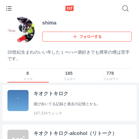
shima
フォローする
20世紀生まれのいい年したミーハー酒好きでも煙草の煙は苦手
です。
8
185
778
トーク
フォロー
フォロワー
キオクトキロク
遊び歩いてる記録と過去の記憶とかも。
187,334
ウォッチ
キオクトキロク-alcohol（リトーク）