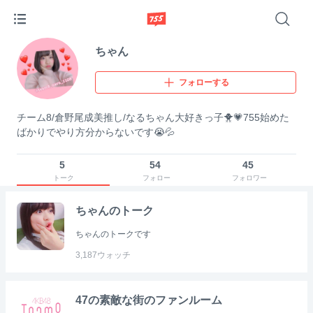
ちゃん
フォローする
チーム8/倉野尾成美推し/なるちゃん大好きっ子🐥💗755始めた
ばかりでやり方分からないです😭💦
5
54
45
トーク
フォロー
フォロワー
ちゃんのトーク
ちゃんのトークです
3,187
ウォッチ
47の素敵な街のファンルーム