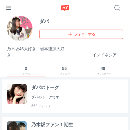
ダパ
フォローする
乃木坂46大好き、岩本連加大好
き インドネシア
3
55
49
トーク
フォロー
フォロワー
ダパのトーク
ダパのトークです
552
ウォッチ
乃木坂ファン１期生