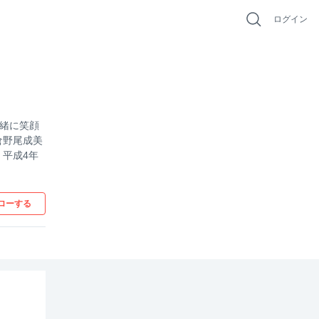
ログイン
一緒に笑顔
倉野尾成美
 平成4年
ローする