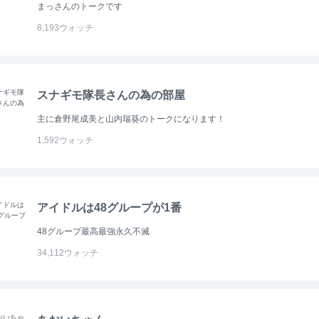
まっさんのトークです
8,193
ウォッチ
スナギモ隊長さんの為の部屋
主に倉野尾成美と山内瑞葵のトークになります！
1,592
ウォッチ
アイドルは48グループが1番
48グループ最高最強永久不滅
34,112
ウォッチ