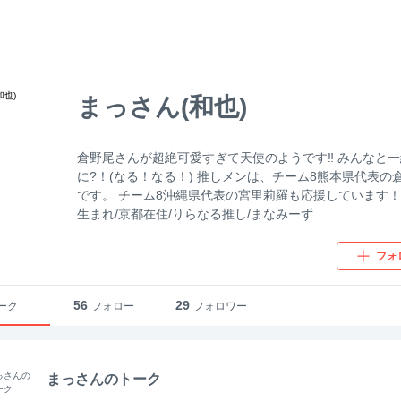
まっさん(和也)
倉野尾さんが超絶可愛すぎて天使のようです‼ みんなと
に?！(なる！なる！) 推しメンは、チーム8熊本県代表の
です。 チーム8沖縄県代表の宮里莉羅も応援しています！
生まれ/京都在住/りらなる推し/まなみーず
フォ
56
29
ーク
フォロー
フォロワー
まっさんのトーク