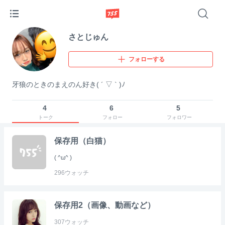
さとじゅん
フォローする
牙狼のときのまえのん好き( ´ ▽ ` )ﾉ
4
6
5
トーク
フォロー
フォロワー
保存用（白猫）
( ^ω^ )
296
ウォッチ
保存用2（画像、動画など）
307
ウォッチ