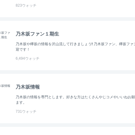
823
ウォッチ
乃木坂ファン１期生
乃木坂や欅坂の情報を沢山流して行きましょう❗ 乃木坂ファン、欅坂ファ
迎です！
6,494
ウォッチ
乃木坂情報
乃木坂の情報を専門とします。好きな方はたくさんやじコメやいいねお願
ます。
731
ウォッチ