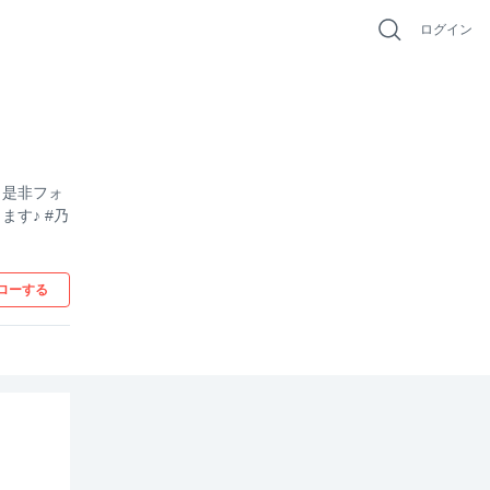
ログイン
。是非フォ
す♪ #乃
ローする