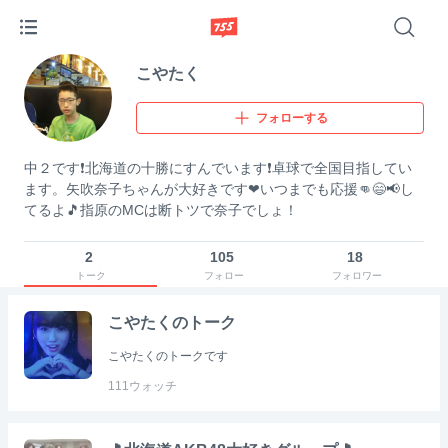
こやたく
フォローする
中２です❗北海道の十勝にすんでいます❗卓球で全国目指してい
ます。矢吹奈子ちゃんが大好きです❤いつまでも応援👊😄📢し
てるよ🎵指原のMCは断トツで奈子でしょ！
2
105
18
トーク
フォロー
フォロワー
こやたくのトーク
こやたくのトークです
111
ウォッチ