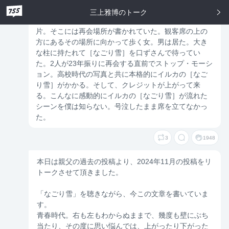
提供し、女はスタッフとして参加する。高校時代の想
三上雅博のトーク
い人からスタッフを介して女に手渡された一片の紙
片。そこには再会場所が書かれていた。観客席の上の
方にあるその場所に向かって歩く女。男は居た。大き
な柱に持たれて［なごり雪］を口ずさんで待ってい
た。2人が23年振りに再会する直前でストップ・モーシ
ョン。高校時代の写真と共に本格的にイルカの［なご
り雪］がかかる。そして、クレジットが上がって来
る。こんなに感動的にイルカの［なごり雪］が流れた
シーンを僕は知らない。号泣したまま席を立てなかっ
た。
3
1948
本日は親父の過去の投稿より、2024年11月の投稿をリ
トークさせて頂きました。
「なごり雪」を聴きながら、今この文章を書いていま
す。
青春時代。右も左もわからぬままで、幾度も壁にぶち
当たり、その度に思い悩んでは、上がったり下がった