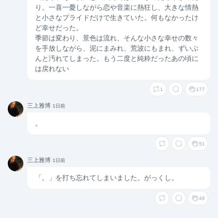
り。一喜一憂しながら恋や音楽に熱狂し、大きな情熱
と小さなプライドだけで生きていた。何もなかったけ
ど幸せだった。
季節は変わり、景色は流れ、そんな小さな幸せの数々
を手放しながら、泥にまみれ、荒波にもまれ、ずいぶ
んと汚れてしまった。もう二度と純粋だったあの頃に
は戻れない
1
177
三上雅
三上雅博
1日前
博
。
51
三上雅
三上雅博
1日前
博
「。」を打ち忘れてしまいました。がっくし。
48