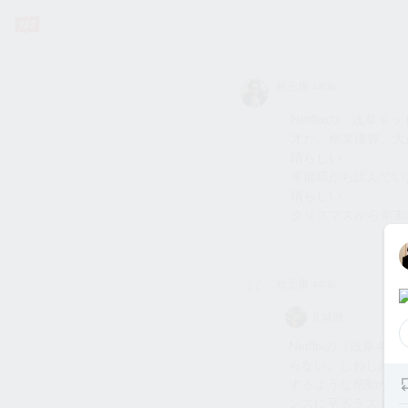
秋元康
秋元康
4年前
Netflixの「浅
才だ。柳楽優弥、大
晴らしい。
準備稿から読んでい
晴らしい。
クリスマスから年末
秋
秋元康
4年前
見城
見城徹
徹
Netflixの［浅
らない。じわじわと
するような感動が全
ンスに至るラストが