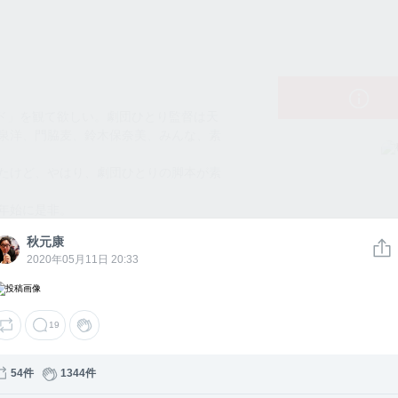
秋元康のトーク
草キッド」を観て欲しい。劇団ひとり監督は天
泉洋、門脇麦、鈴木保奈美、みんな、素
たけど、やはり、劇団ひとりの脚本が素
年始に是非。
秋元康
秋元康のトー
元康
58
19
2056
2020年05月11日 20:33
秋元康のトーク
19
草キッド］。観終わって初めて出て来た涙が止ま
噛み締めるように溢れて来る。初めて経験
ウォッチ数
54件
1344件
身を包む。思い出を通って2人のタップダ
もうたまらない。監督・劇団ひとりは天才