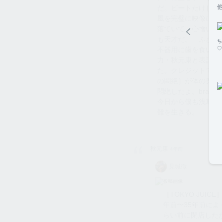
だ。ビートたけしが
風を完璧に映像にし
落ていて、心憎い。
も天才だ。「ふざけ
不器用に歯を食い縛
力・秋元康と表記さ
た。クレジットで流れ
の悶絶］が体の奥深
悶絶したよ。brav
今日から僕も浅草キ
難を生きる。
秋元康
4年前
見城
見城徹
徹
［TOKYO JUI
年前〜35年前によ
らい前に閉店した