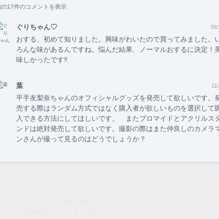
他の
17
件のコメントを表示
駆け抜けた後に残る、心震わせる極彩色の
メンバー
た。全てのシーンが唸るほど切なくて、洒
ぐりちゃん♡
09/
こんな映画を可能にした大泉洋と柳楽優弥
んな、バカ野郎」と実は自分に叫びながら
おする、初めて知りました。興味がわいたので買ってみました。
オーナー
秋元康
って生きる全ての人に観て欲しい。企画協
ろんな味があるんですね。悩んだ結果、ノーマルおするに決定！
れている。そうなんだ。秋元、参りまし
味しかったです‼️
る桑田佳祐の［Soulコブラツイスト〜魂
くまで染み渡っていつまでも離れない。
葉
11/
o！浅草キッド！
平手友梨奈ちゃんのオフィシャルグッズを発売して欲しいです。
ッドだ。魂のタップを踊りながら絶望と困
売する際はランダム方式ではなく購入者が欲しいものを選択して
入できる方法にしてほしいです。 またブロマイドとアクリルス
ンドは絶対発売して欲しいです。撮影の際はまた仲良しのカメラ
17
3
3652
ンさんが撮って見るのはどうでしょうか？
CE］の近くにある［パスタン］の看板。40
く通った。フレンチの家庭料理。30年ぐ
が、今も看板は残っている。姉がシェ