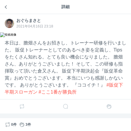
詳細
気ままにマサトーク
おぐら
おぐらまさと
4ヶ月前
おぐらまさと
まさと
おぐら
まさと
2021年04月16日 23:18
「若手こそが、会社の競争力である」
本日は、膽畑さんをお招きし、トレーナー研修を行いまし
今日新卒向けのカリキュラムを見直す合宿があったの
で、新卒採用を強化した背景と目的についてまとめま
た。 販促トレーナーとしてのあるべき姿を定義し、Tips
した。
をたくさん知れる。とても良い機会になりました。 膽畑
さん、ありがとうございました！ そして、この研修も指
来月、6名の新卒が加わる予定です。
揮取って頂いた倉又さん。 販促下半期決起会『販促革命
割と会社内でも立ち上げ期で15名規模の組織では、少
賞』おめでとうございます。 本当にいつも感謝しかない
し異例となる人数で採用ができました。
です。 ありがとうございます。 『ココイチ！』
#販促下
半期スローガン
#ここ1番が勝負所
正直に言えば、これまでは「待ち」の姿勢のは事実。
24年、25年と、新卒採用はそれぞれ1名ずつ。
「活躍のイメージが湧き、覚悟がある人だけが来てく
れればいい」くらいに考えてました。
0件
3件
ただ、その考えを根本から覆す出来事が。