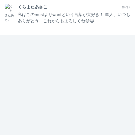
くらまたあさこ
04/17
100名近い新卒が集まる配属発表の場。
私はこのmustよりwantという言葉が大好き！ 匡人、いつも
他部署が何名もの同期と壇上に上がり、先輩社員たち
ありがとう！これからもよろしくね😊😊
に賑やかに迎えられる中、私の部署に配属されたの
は、たった1人の新卒社員でした。
1人だけで前に出てコメントをする新卒の姿。
周りを羨むような、どこか寂しそうな表情に見えた瞬
間、猛烈なもどかしさと申し訳なさが込み上げまし
た。
私自身が新卒だった頃は、5名の同期がいました。
切磋琢磨し、支え合い、今でも「同志」と呼べる仲間
がいます。その「同期という財産」を、彼には与えら
れていなかったんだと、猛烈に反省した。
（結果論、その新卒は私の部署に留まらない人材で、
約100名の新卒研修の運営などもしていて、部署を超
えて仲良い同期が多い社員でしたが笑）
「来年は必ず、新卒を7名取る」とその場でボードに直
談判し